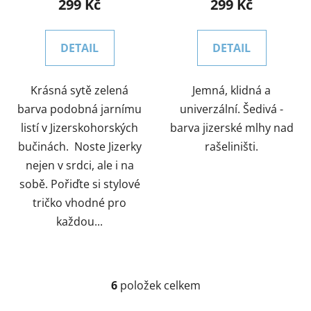
299 Kč
299 Kč
DETAIL
DETAIL
Krásná sytě zelená
Jemná, klidná a
barva podobná jarnímu
univerzální. Šedivá -
listí v Jizerskohorských
barva jizerské mlhy nad
bučinách. Noste Jizerky
rašeliništi.
nejen v srdci, ale i na
sobě. Pořiďte si stylové
tričko vhodné pro
každou...
6
položek celkem
O
v