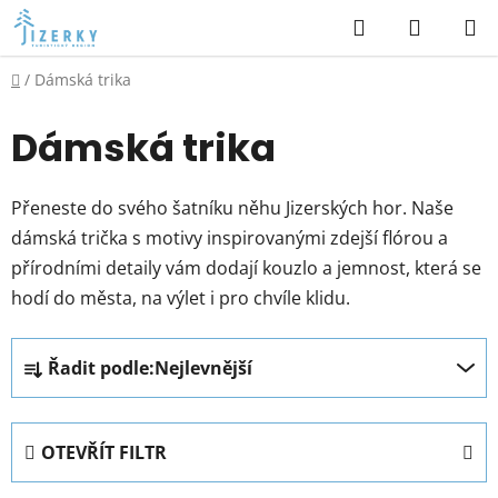
Přejít
Hledat
NÁKUP
na
KOŠÍK
obsah
Domů
/
Dámská trika
Dámská trika
Přeneste do svého šatníku něhu Jizerských hor. Naše
dámská trička s motivy inspirovanými zdejší flórou a
přírodními detaily vám dodají kouzlo a jemnost, která se
hodí do města, na výlet i pro chvíle klidu.
Ř
Řadit podle:
Nejlevnější
a
z
e
OTEVŘÍT FILTR
n
í