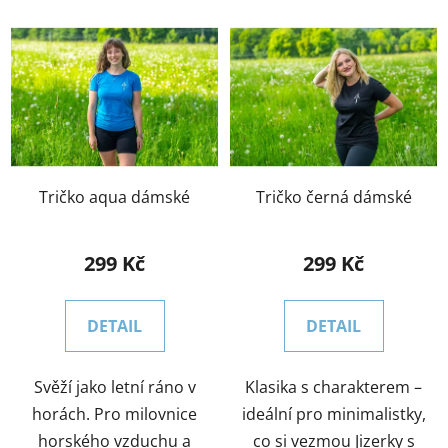
V
p
ý
r
p
o
i
d
s
u
p
k
r
t
o
Tričko aqua dámské
Tričko černá dámské
ů
d
u
299 Kč
299 Kč
k
t
DETAIL
DETAIL
ů
Svěží jako letní ráno v
Klasika s charakterem –
horách. Pro milovnice
ideální pro minimalistky,
horského vzduchu a
co si vezmou Jizerky s