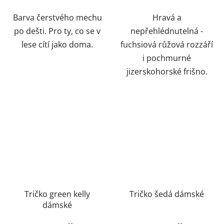
Barva čerstvého mechu
Hravá a
po dešti. Pro ty, co se v
nepřehlédnutelná -
lese cítí jako doma.
fuchsiová růžová rozzáří
i pochmurné
jizerskohorské frišno.
Tričko green kelly
Tričko šedá dámské
dámské