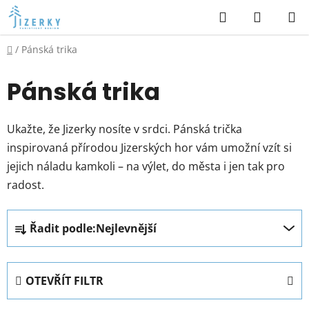
Přejít
Hledat
NÁKUP
na
KOŠÍK
obsah
Domů
/
Pánská trika
Pánská trika
Ukažte, že Jizerky nosíte v srdci. Pánská trička
inspirovaná přírodou Jizerských hor vám umožní vzít si
jejich náladu kamkoli – na výlet, do města i jen tak pro
radost.
Ř
Řadit podle:
Nejlevnější
a
z
e
OTEVŘÍT FILTR
n
í