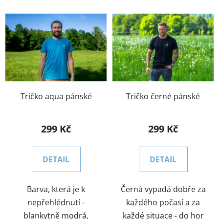
V
p
ý
r
p
o
i
d
s
u
p
k
r
t
o
Tričko aqua pánské
Tričko černé pánské
ů
d
u
299 Kč
299 Kč
k
t
DETAIL
DETAIL
ů
Barva, která je k
Černá vypadá dobře za
nepřehlédnutí -
každého počasí a za
blankytně modrá,
každé situace - do hor