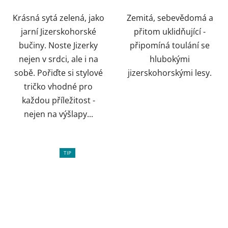
Krásná sytá zelená, jako
Zemitá, sebevědomá a
jarní Jizerskohorské
přitom uklidňující -
bučiny. Noste Jizerky
připomíná toulání se
nejen v srdci, ale i na
hlubokými
sobě. Pořiďte si stylové
jizerskohorskými lesy.
tričko vhodné pro
každou příležitost -
nejen na výšlapy...
TIP