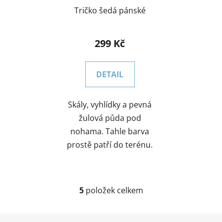
Tričko šedá pánské
299 Kč
DETAIL
Skály, vyhlídky a pevná
žulová půda pod
nohama. Tahle barva
prostě patří do terénu.
5
položek celkem
O
v
l
Z