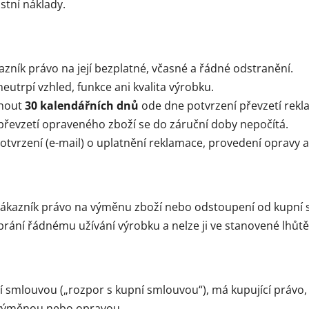
stní náklady.
kazník právo na její bezplatné, včasné a řádné odstranění.
eutrpí vzhled, funkce ani kvalita výrobku.
hnout
30 kalendářních dnů
ode dne potvrzení převzetí rekl
převzetí opraveného zboží se do záruční doby nepočítá.
otvrzení (e-mail) o uplatnění reklamace, provedení opravy a j
á zákazník právo na výměnu zboží nebo odstoupení od kupní 
brání řádnému užívání výrobku a nelze ji ve stanovené lhůtě
í smlouvou („rozpor s kupní smlouvou“), má kupující právo,
– výměnou nebo opravou.