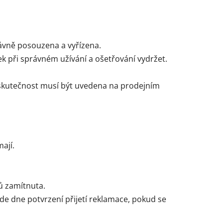
rávně posouzena a vyřízena.
k při správném užívání a ošetřování vydržet.
o skutečnost musí být uvedena na prodejním
ají.
ů zamítnuta.
de dne potvrzení přijetí reklamace, pokud se