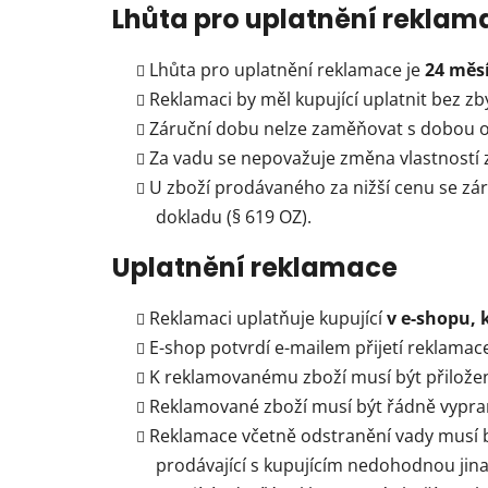
Lhůta pro uplatnění reklam
Lhůta pro uplatnění reklamace je
24 měsí
Reklamaci by měl kupující uplatnit bez z
Záruční dobu nelze zaměňovat s dobou obv
Za vadu se nepovažuje změna vlastností
U zboží prodávaného za nižší cenu se zár
dokladu (§ 619 OZ).
Uplatnění reklamace
Reklamaci uplatňuje kupující
v e-shopu, 
E-shop potvrdí e-mailem přijetí reklamac
K reklamovanému zboží musí být přiložen
Reklamované zboží musí být řádně vypran
Reklamace včetně odstranění vady musí b
prodávající s kupujícím nedohodnou jina