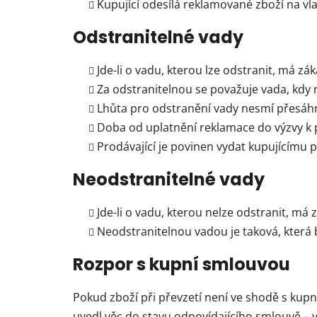
Kupující odesílá reklamované zboží na vla
Odstranitelné vady
Jde-li o vadu, kterou lze odstranit, má zá
Za odstranitelnou se považuje vada, kdy n
Lhůta pro odstranění vady nesmí přesá
Doba od uplatnění reklamace do výzvy k 
Prodávající je povinen vydat kupujícímu p
Neodstranitelné vady
Jde-li o vadu, kterou nelze odstranit, m
Neodstranitelnou vadou je taková, která 
Rozpor s kupní smlouvou
Pokud zboží při převzetí není ve shodě s kupn
uvedl věc do stavu odpovídajícího smlouvě 