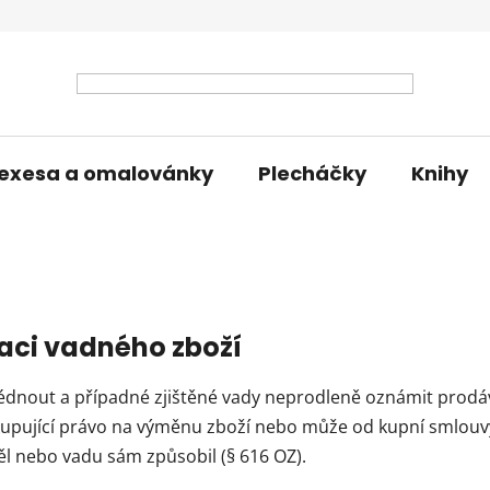
exesa a omalovánky
Plecháčky
Knihy
aci vadného zboží
hlédnout a případné zjištěné vady neprodleně oznámit prodá
 kupující právo na výměnu zboží nebo může od kupní smlouv
ěl nebo vadu sám způsobil (§ 616 OZ).