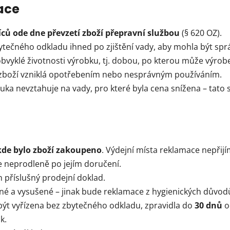
ace
ců ode dne převzetí zboží přepravní službou
(§ 620 OZ).
bytečného odkladu ihned po zjištění vady, aby mohla být sp
yklé životnosti výrobku, tj. dobou, po kterou může výrobe
 zboží vzniklá opotřebením nebo nesprávným používáním.
uka nevztahuje na vady, pro které byla cena snížena – tat
kde bylo zboží zakoupeno
. Výdejní místa reklamace nepřijím
e neprodleně po jejím doručení.
 příslušný prodejní doklad.
é a vysušené – jinak bude reklamace z hygienických důvod
ýt vyřízena bez zbytečného odkladu, zpravidla do
30 dnů
o
k.