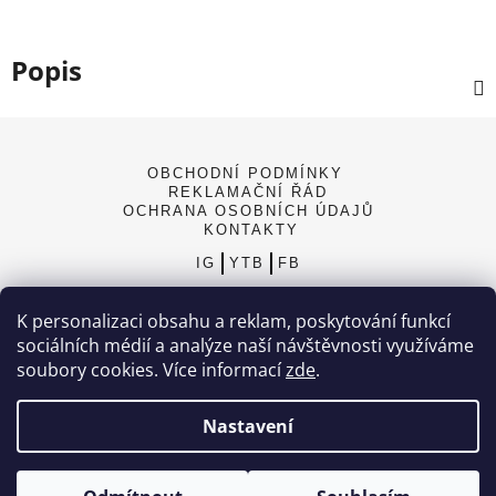
Popis
Z
á
OBCHODNÍ PODMÍNKY
p
REKLAMAČNÍ ŘÁD
a
OCHRANA OSOBNÍCH ÚDAJŮ
KONTAKTY
t
IG
YTB
FB
í
K personalizaci obsahu a reklam, poskytování funkcí
sociálních médií a analýze naší návštěvnosti využíváme
soubory cookies. Více informací
zde
.
Nastavení