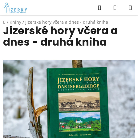
Přejít
Hledat
NÁKUP
na
KOŠÍK
obsah
Domů
/
Knihy
/
Jizerské hory včera a dnes - druhá kniha
Jizerské hory včera a
dnes - druhá kniha