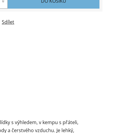
DO KOŠÍKU
Sdílet
hlídky s výhledem, v kempu s přáteli,
y a čerstvého vzduchu. Je lehký,