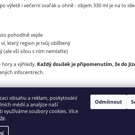
 po výletě i večerní svařák u ohně - objem 330 ml je na to ide
osto pohodlně vejde
ví, který region je tvůj oblíbený
 (ale vší silou s ním nemlaťte)
 hory a výhledy.
Každý doušek je připomenutím, že do Jiz
raných infocentrech.
zaci obsahu a reklam, poskytování
Odmítnout
S
álních médií a analýze naší
OCHRANA OSOBNÍCH ÚDAJŮ
KONTAKTY
i využíváme soubory cookies. Více
de
.
ní