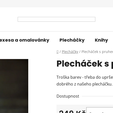
exesa a omalovánky
Plecháčky
Knihy
Domů
/
Plecháčky
/
Plecháček s pruh
Plecháček s
Troška barev - třeba do uprš
dobrého z našeho plecháčku.
Dostupnost