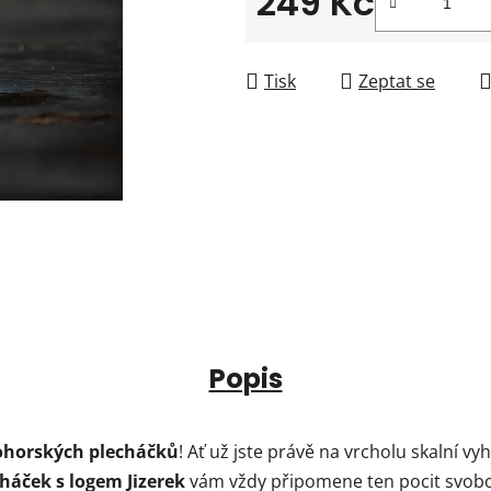
249 Kč
Měrná cena:
Tisk
Zeptat se
Popis
kohorských plecháčků
! Ať už jste právě na vrcholu skalní vy
háček s logem Jizerek
vám vždy připomene ten pocit svobod