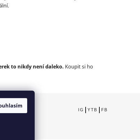
ální.
erek to nikdy není daleko.
Koupit si ho
ouhlasím
IG
YTB
FB