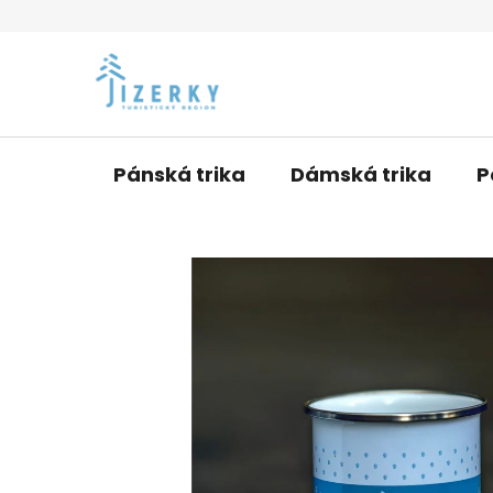
Přejít
na
obsah
Pánská trika
Dámská trika
P