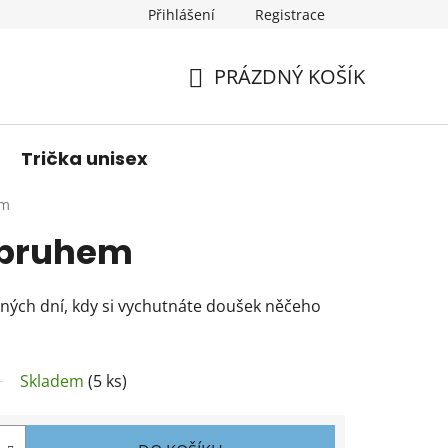
Přihlášení
Registrace
PRÁZDNÝ KOŠÍK
NÁKUPNÍ
KOŠÍK
Trička unisex
em
 pruhem
ených dní, kdy si vychutnáte doušek něčeho
Skladem
(5 ks)