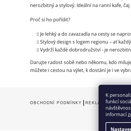
nerozbitný a stylový. Ideální na ranní kafe, čaj
Proč si ho pořídit?
Je lehký a do zavazadla na cesty se napr
Stylový design s logem regionu – ať každý 
Vydrží každé dobrodružství - je nerozbitný
Darujte radost sobě nebo někomu, kdo miluje
můžete i cestou na výlet, k dostání je i ve vyb
K personali
Z
funkcí soci
á
OBCHODNÍ PODMÍNKY
REKLAMAČNÍ ŘÁD
návštěvnost
p
informací
z
a
t
Nastave