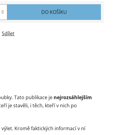
DO KOŠÍKU
Sdílet
oubky. Tato publikace je
nejrozsáhlejším
ří je stavěli, i těch, kteří v nich po
výlet. Kromě faktických informací v ní