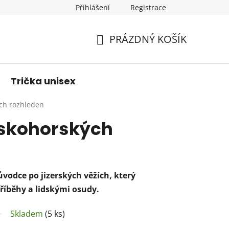
Přihlášení
Registrace
PRÁZDNÝ KOŠÍK
NÁKUPNÍ
KOŠÍK
Trička unisex
ých rozhleden
rskohorských
ůvodce po jizerských věžích, který
příběhy a lidskými osudy.
Skladem
(5 ks)