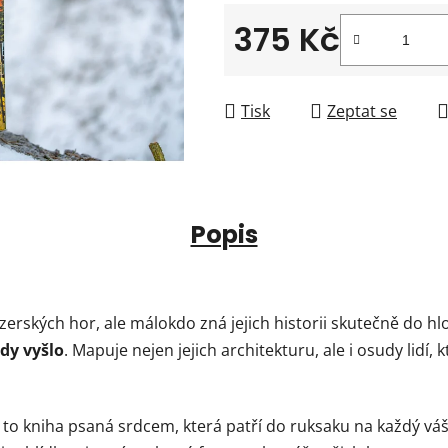
375 Kč
Měrná cena:
Tisk
Zeptat se
Popis
rských hor, ale málokdo zná jejich historii skutečně do hl
dy vyšlo
. Mapuje nejen jejich architekturu, ale i osudy lidí, kte
to kniha psaná srdcem, která patří do ruksaku na každý váš 