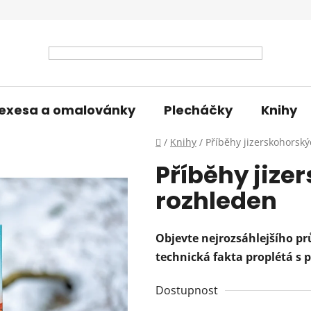
exesa a omalovánky
Plecháčky
Knihy
Domů
/
Knihy
/
Příběhy jizerskohorsk
Příběhy jize
rozhleden
Objevte nejrozsáhlejšího pr
technická fakta proplétá s 
Dostupnost