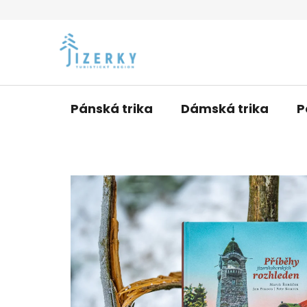
Přejít
na
obsah
Pánská trika
Dámská trika
P