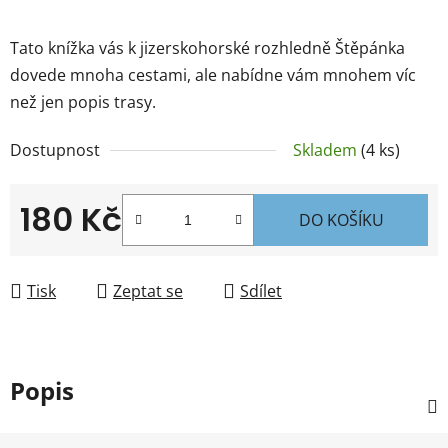
Tato knížka vás k jizerskohorské rozhledně Štěpánka
dovede mnoha cestami, ale nabídne vám mnohem víc
než jen popis trasy.
Dostupnost
Skladem
(4 ks)
180 Kč
DO KOŠÍKU
Měrná cena:
Tisk
Zeptat se
Sdílet
Popis
Z