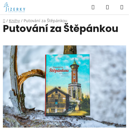
Přejít
Hledat
NÁKUP
na
KOŠÍK
obsah
Domů
/
Knihy
/
Putování za Štěpánkou
Putování za Štěpánkou